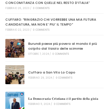
CONCOMITANZA CON QUELLE NEL RESTO D’ITALIA”
FEBBRAIO 26, 2023
/
0 COMMENTS
CUFFARO: “RINGRAZIO CHI VORREBBE UNA MIA FUTURA
CANDIDATURA, MA NON E’ PIU’ IL TEMPO”
FEBBRAIO 22, 2023
/
0 COMMENTS
Burundi paese più povero al mondo il più
colpito dal Vaiolo delle scimmie
OTTOBRE 7, 2024
/
0 COMMENTS
Cuffaro a San Vito Lo Capo
FEBBRAIO 29, 2024
/
0 COMMENTS
𝐋𝐚 𝐃𝐞𝐦𝐨𝐜𝐫𝐚𝐳𝐢𝐚 𝐂𝐫𝐢𝐬𝐭𝐢𝐚𝐧𝐚 𝐞̀ 𝐢𝐥 𝐩𝐚𝐫𝐭𝐢𝐭𝐨 𝐝𝐞𝐥𝐥𝐚 𝐠𝐢𝐨𝐢𝐚
FEBBRAIO 11, 2024
/
0 COMMENTS