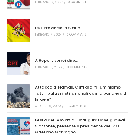
FEBBRAIO 10, 2024
/
0 COMMENTS
DDL Provincie in Sicilia
FEBBRAIO 7, 2024
/
0 COMMENTS
A Report vorrei dire…
FEBBRAIO 5, 2024
/
0 COMMENTS
Attacco di Hamas, Cuffaro: “Illuminiamo
tutti i palazzi istituzionali con la bandiera di
Israele”
OTTOBRE 9, 2023
/
0 COMMENTS
Festa dell’Amicizia: l’inaugurazione giovedì
5 ottobre, presente il presidente dell’Ars
Gaetano Galvagno