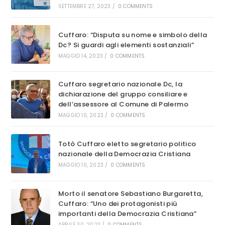
SETTEMBRE 27, 2023
/
0 COMMENTS
Cuffaro: “Disputa su nome e simbolo della
Dc? Si guardi agli elementi sostanziali”
MAGGIO 14, 2023
/
0 COMMENTS
Cuffaro segretario nazionale Dc, la
dichiarazione del gruppo consiliare e
dell’assessore al Comune di Palermo
MAGGIO 10, 2023
/
0 COMMENTS
Totò Cuffaro eletto segretario politico
nazionale della Democrazia Cristiana
MAGGIO 10, 2023
/
0 COMMENTS
Morto il senatore Sebastiano Burgaretta,
Cuffaro: “Uno dei protagonisti più
importanti della Democrazia Cristiana”
APRILE 30, 2023
/
0 COMMENTS