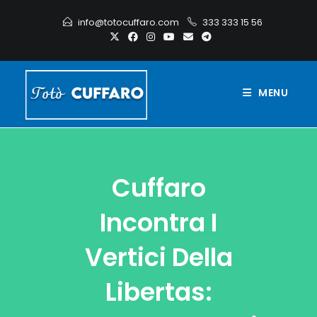
info@totocuffaro.com
333 333 15 56
MENU
Cuffaro
Incontra I
Vertici Della
Libertas: