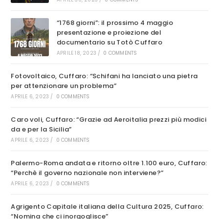
“1768 giorni”: il prossimo 4 maggio
presentazione e proiezione del
documentario su Totò Cuffaro
APRILE 18, 2023
/
0 COMMENTS
Fotovoltaico, Cuffaro: “Schifani ha lanciato una pietra
per attenzionare un problema”
APRILE 6, 2023
/
0 COMMENTS
Caro voli, Cuffaro: “Grazie ad Aeroitalia prezzi più modici
da e per la Sicilia”
APRILE 6, 2023
/
0 COMMENTS
Palermo-Roma andata e ritorno oltre 1.100 euro, Cuffaro:
“Perchè il governo nazionale non interviene?”
APRILE 6, 2023
/
0 COMMENTS
Agrigento Capitale italiana della Cultura 2025, Cuffaro:
“Nomina che ci inorgoglisce”